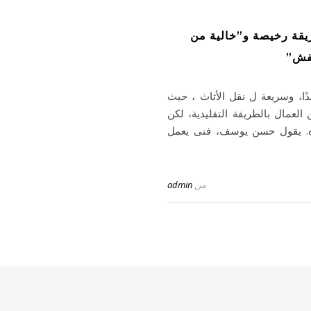
يقة رخيصة و”خالية من
عفش”
دًا، وسريعة ل نقل الأثاث ، حيث
لعمال بالطريقة التقليدية، لكن
اره. يقول حسن يوسف، فنى يعمل
من
admin