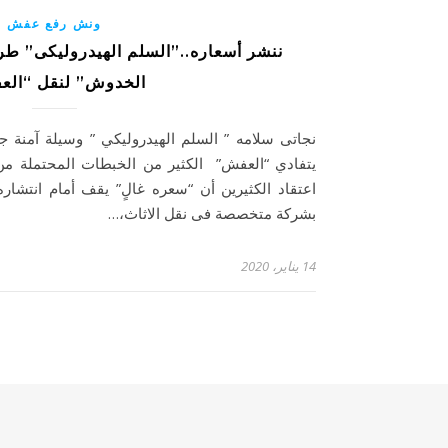
ونش رفع عفش
ننشر أسعاره..”السلم الهيدروليكى” طر
الخدوش” لنقل “ال
نجاتى سلامه ” السلم الهيدروليكي ” وسيلة آمنة ج
يتفادي “العفش” الكثير من الخبطات المحتملة من ا
اعتقاد الكثيرين أن “سعره غالٍ” يقف أمام انتش
بشركة متخصصة فى نقل الاثاث،…
14 يناير، 2020