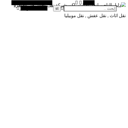
البحث
الشريط الجانبي البديل
مقالة عشوائية
نقل اثاث , نقل عفش , نقل موبيليا