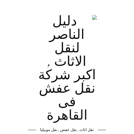
نقل اثاث , نقل عفش , نقل موبيليا