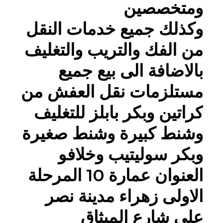
ومتخصصين
وكذلك جميع خدمات النقل
من الفك والتريب والتغليف
بالاضافة الى بيع جميع
مستلزمات نقل العفش من
نقل اثاث , نقل عفش , نقل موبيليا
كراتين وبكر بابلز للتغليف
وشنط كبيرة وشنط صغيرة
وبكر سوليتيب وخلافو
العنوان عمارة 10 المرحلة
الاولى زهراء مدينة نصر
على شارع الميثاق